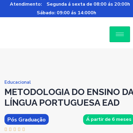
Atendimento:
Segunda á sexta de 08:00 ás 20:00h
Sábado: 09:00 ás 14:000h
Educacional
METODOLOGIA DO ENSINO D
LÍNGUA PORTUGUESA EAD
Á partir de 6 meses
Pós Graduação




